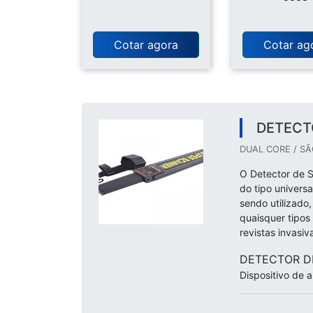
Cotar agora
Cotar ag
DETECTO
DUAL CORE / SÃ
O Detector de 
do tipo univers
sendo utilizado,
quaisquer tipos
revistas invasiv
DETECTOR D
Dispositivo de a.