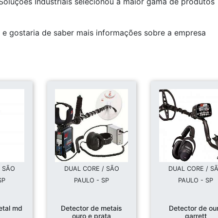
Soluções Industriais selecionou a maior gama de produtos
l e gostaria de saber mais informações sobre a empresa
/ SÃO
DUAL CORE / SÃO
DUAL CORE / S
SP
PAULO - SP
PAULO - SP
etal md
Detector de metais
Detector de ou
ouro e prata
garrett