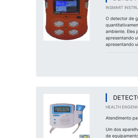
INSMART INSTRU
O detector de g
quantitativame
ambiente. Eles 
apresentando um
apresentando um
DETECT
HEALTH ENGENHA
Atendimento par
Um dos aparelhos
de equipamento 