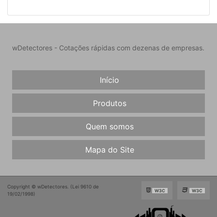
wDetectores - Cotações rápidas com dezenas de empresas.
Início
Produtos
Quem somos
Mapa do Site
Copyright © wDetectores. (Lei 9610 de
W3C
W3C
19/02/1998)